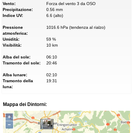
Vento:
Forza del vento 3 da OSO
Precipitazione:
0.56 mm
Indice UV:
6.6 (alto)
Pressione
1016.6 hPa (tendenza al rialzo)
atmosferica:
Umidità:
59 %
Visibilità:
10 km
Alba del sole:
06:10
Tramonto del sole:
20:46
Alba lunare:
02:10
Tramonto della
19:31
luna:
Mappa dei Dintorni:
+
−