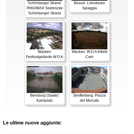
Schönberger Strand:
Büsum: Livestream
PANOMAX Seebrücke
Spiaggia
Schönberger Strand
Wacken:
Wacken: W:O:A Infield
Festivalgelände W:O:A
Cam
Bernburg (Saale):
Senftenberg: Piazza
Karlsplatz
del Mercato
Le ultime nuove aggiunte: