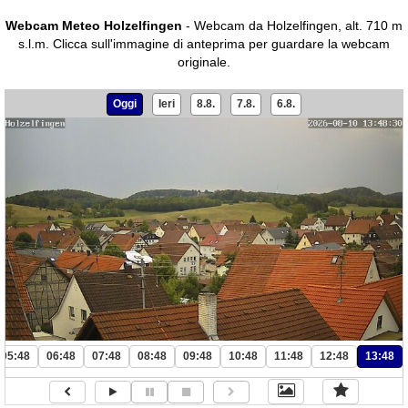
Webcam Meteo Holzelfingen
- Webcam da Holzelfingen, alt. 710 m
s.l.m.
Clicca sull'immagine di anteprima per guardare la webcam
originale.
Oggi
Ieri
8.8.
7.8.
6.8.
05:48
06:48
07:48
08:48
09:48
10:48
11:48
12:48
13:48