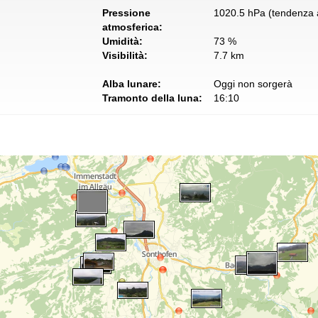
Pressione
1020.5 hPa (tendenza a
atmosferica:
Umidità:
73 %
Visibilità:
7.7 km
Alba lunare:
Oggi non sorgerà
Tramonto della luna:
16:10