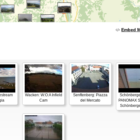
Embed 
estream
Wacken: W:O:A Infield
Senftenberg: Piazza
Schönberger
gia
Cam
del Mercato
PANOMAX S
Schönberge