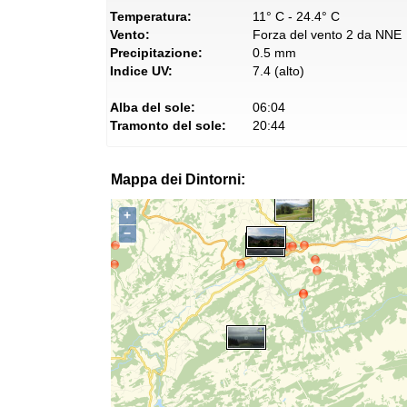
Temperatura:
11° C - 24.4° C
Vento:
Forza del vento 2 da NNE
Precipitazione:
0.5 mm
Indice UV:
7.4 (alto)
Alba del sole:
06:04
Tramonto del sole:
20:44
Mappa dei Dintorni:
+
−