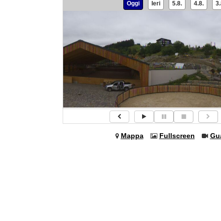
Oggi
Ieri
5.8.
4.8.
3.
Mappa
Fullscreen
Gu