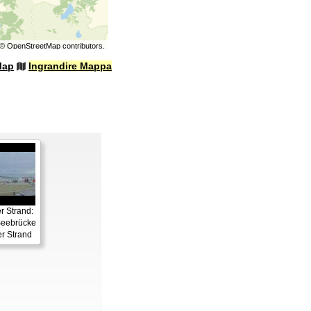
©
OpenStreetMap
contributors.
Map
Ingrandire Mappa
 Strand:
eebrücke
r Strand