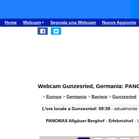
Home
Webcam
Segnala una Webcam
Nuove Aggiunte
Webcam Gunzesried, Germania: PANOM
>
Europa
>
Germania
>
Baviera
>
Gunzesried
L'ora locale a Gunzesried: 09:39
- attualmente 
PANOMAX Allgäuer Berghof - Erlebnishof
- 