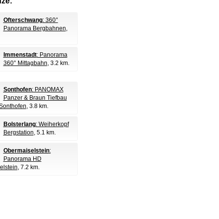
nze:
Ofterschwang
: 360°
Panorama Bergbahnen
,
Immenstadt
: Panorama
360° Mittagbahn
, 3.2 km.
Sonthofen
: PANOMAX
Panzer & Braun Tiefbau
Sonthofen
, 3.8 km.
Bolsterlang
: Weiherkopf
Bergstation
, 5.1 km.
Obermaiselstein
:
Panorama HD
lstein
, 7.2 km.