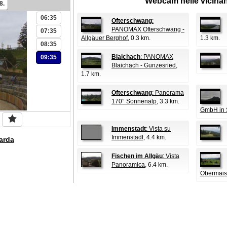
Webcam nelle vicina
8.
06:35
Ofterschwang
:
PANOMAX Ofterschwang -
07:35
Allgäuer Berghof
, 0.3 km.
1.3 km.
08:35
Blaichach
: PANOMAX
09:35
Blaichach - Gunzesried
,
1.7 km.
Ofterschwang
: Panorama
170° Sonnenalp
, 3.3 km.
GmbH in 
Immenstadt
: Vista su
Immenstadt
, 4.4 km.
arda
Fischen im Allgäu
: Vista
Panoramica
, 6.4 km.
Obermaise