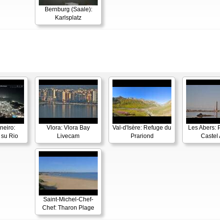
Bernburg (Saale):
Karlsplatz
neiro:
Vlora: Vlora Bay
Val-d'Isère: Refuge du
Les Abers: 
su Rio
Livecam
Prariond
Castel 
Saint-Michel-Chef-
Chef: Tharon Plage