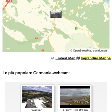
©
OpenStreetMap
contributors.
Embed Map
Ingrandire Mappa
Le più popolare Germania-webcam:
Wacken:
Büsum: Livestream