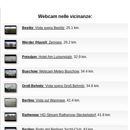
Webcam nelle vicinanze:
Beelitz
: Vista sopra Beelitz
, 25.1 km.
Werder (Havel)
: Zernsee
, 26.2 km.
Potsdam
: Hotel Am Luisenplatz
, 32.9 km.
Buschow
: Webcam Meteo Buschow
, 34.4 km.
Groß Behnitz
: Vista sopra Groß Behnitz
, 34.6 km.
Berlino
: Vista sul Wannsee
, 41.4 km.
Rathenow
: HD-Stream Rathenow-Steckelsdorf
, 41.8 km.
Berlino
: Porto del Berliner Yacht-Club
, 43 km.