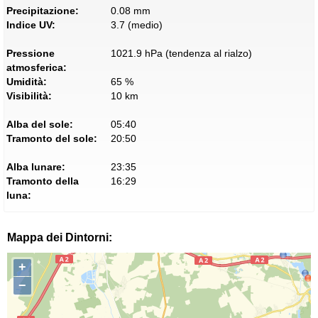
Precipitazione:
0.08 mm
Indice UV:
3.7 (medio)
Pressione
1021.9 hPa (tendenza al rialzo)
atmosferica:
Umidità:
65 %
Visibilità:
10 km
Alba del sole:
05:40
Tramonto del sole:
20:50
Alba lunare:
23:35
Tramonto della
16:29
luna:
Mappa dei Dintorni:
+
−