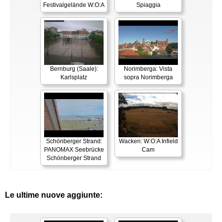
Festivalgelände W:O:A
Spiaggia
Bernburg (Saale):
Norimberga: Vista
Karlsplatz
sopra Norimberga
Schönberger Strand:
Wacken: W:O:A Infield
PANOMAX Seebrücke
Cam
Schönberger Strand
Le ultime nuove aggiunte: