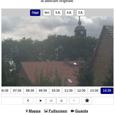
la webcam originale.
Oggi
Ieri
5.8.
4.8.
3.8.
06:30
07:30
08:30
09:30
10:30
11:30
12:30
13:30
14:30
Mappa
Fullscreen
Guarda