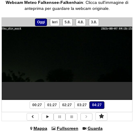
Webcam Meteo Falkensee-Falkenhain
:
Clicca sull'immagine di
anteprima per guardare la webcam originale.
Oggi
Ieri
5.8.
4.8.
3.8.
00:27
01:27
02:27
03:27
04:27
Mappa
Fullscreen
Guarda