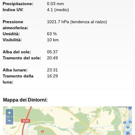
Precipitazione:
0.03 mm
Indice UV:
4.1 (medio)
Pressione
1021.7 hPa (tendenza al rialzo)
atmosferica:
Umidità:
63 %
Visibilità:
10 km
Alba del sole:
05:37
Tramonto del sole:
20:49
Alba lunare:
23:31
Tramonto della
16:29
luna:
Mappa dei Dintorni:
+
−