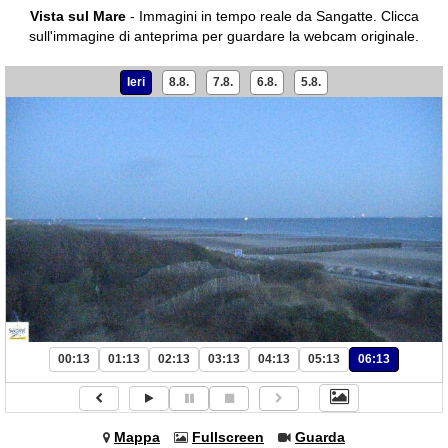
Vista sul Mare
- Immagini in tempo reale da Sangatte.
Clicca
sull'immagine di anteprima per guardare la webcam originale.
Ieri
8.8.
7.8.
6.8.
5.8.
00:13
01:13
02:13
03:13
04:13
05:13
06:13
Mappa
Fullscreen
Guarda