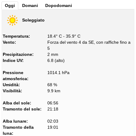
Oggi
Domani
Dopodomani
Soleggiato
Temperatura:
18.4° C - 35.9° C
Vento:
Forza del vento 4 da SE, con raffiche fino a
5
Precipitazione:
2 mm
Indice UV:
6.8 (alto)
Pressione
1014.1 hPa
atmosferica:
Umidità:
68 %
Visibilità:
9.9 km
Alba del sole:
06:56
Tramonto del sole:
21:18
Alba lunare:
02:03
Tramonto della
19:01
luna: