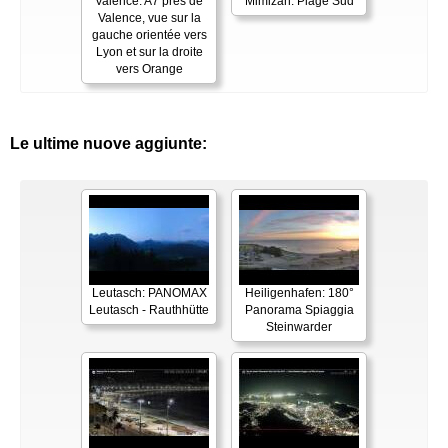
Valence: A7 près de
Mimizan: Plage Sud
Valence, vue sur la
gauche orientée vers
Lyon et sur la droite
vers Orange
Le ultime nuove aggiunte:
Leutasch: PANOMAX
Heiligenhafen: 180°
Leutasch - Rauthhütte
Panorama Spiaggia
Steinwarder