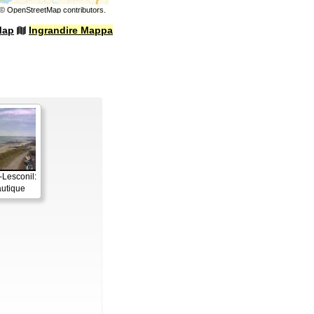
©
OpenStreetMap
contributors.
Map
Ingrandire Mappa
Lesconil:
utique