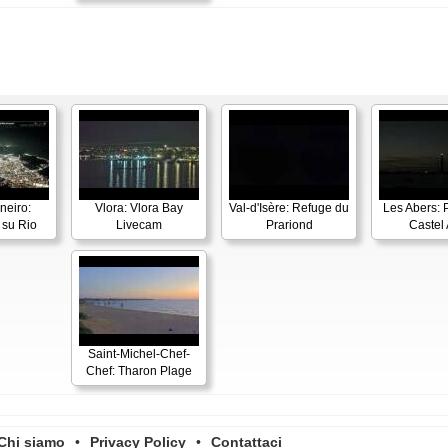
neiro:
Vlora: Vlora Bay
Val-d'Isère: Refuge du
Les Abers: 
su Rio
Livecam
Prariond
Castel 
Saint-Michel-Chef-
Chef: Tharon Plage
Chi siamo
•
Privacy Policy
•
Contattaci