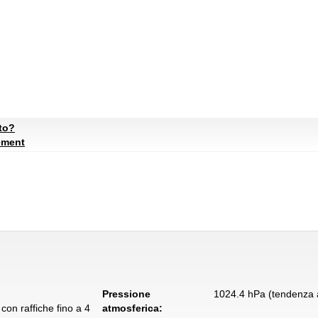
ato?
ement
Pressione
1024.4 hPa (tendenza a
con raffiche fino a 4
atmosferica: