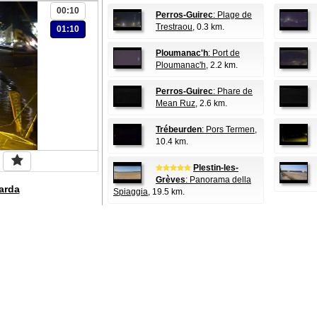
00:10
Perros-Guirec
: Plage de
Trestraou
, 0.3 km.
01:10
Ploumanac'h
: Port de
Ploumanac'h
, 2.2 km.
Perros-Guirec
: Phare de
Mean Ruz
, 2.6 km.
Trébeurden
: Pors Termen
,
10.4 km.
Plestin-les-
Grèves
: Panorama della
arda
Spiaggia
, 19.5 km.