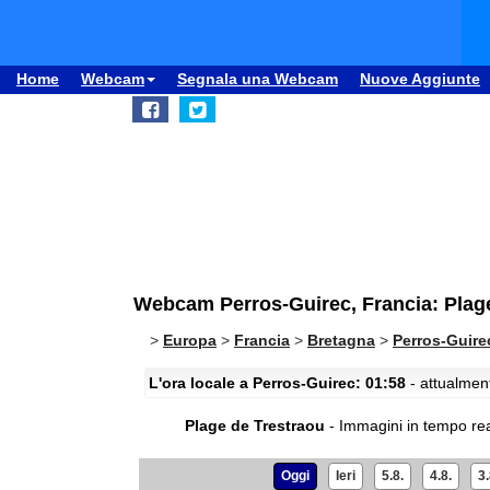
Home
Webcam
Segnala una Webcam
Nuove Aggiunte
Webcam Perros-Guirec, Francia: Plag
>
Europa
>
Francia
>
Bretagna
>
Perros-Guire
L'ora locale a Perros-Guirec: 01:58
- attualment
Plage de Trestraou
- Immagini in tempo rea
Oggi
Ieri
5.8.
4.8.
3.