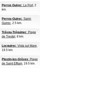
Perros Guirec
: Le Port
, 2
km.
Perros-Guirec
: Saint-
Guirec
, 2.5 km.
Trévou-Tréguinec
: Plage
de Trestel
, 8 km.
Locquirec
: Vista sul Mare
,
19.5 km.
Plestin-les-Grèves
: Plage
de Saint Efflam
, 19.5 km.