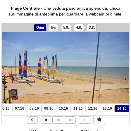
Plage Centrale
- Una veduta panoramica splendida.
Clicca
sull'immagine di anteprima per guardare la webcam originale.
Oggi
Ieri
5.8.
4.8.
3.8.
06:16
07:16
08:16
09:16
10:16
11:16
12:16
13:16
14:16