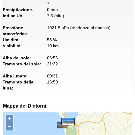
7
Precipitazione:
0 mm
Indice UV:
7.3 (alto)
Pressione
1021.5 hPa (tendenza al ribasso)
atmosferica:
Umidità:
53 %
Visibilità:
10 km
Alba del sole:
06:56
Tramonto del sole:
21:32
Alba lunare:
00:31
Tramonto della
16:59
luna:
Mappa dei Dintorni:
+
−