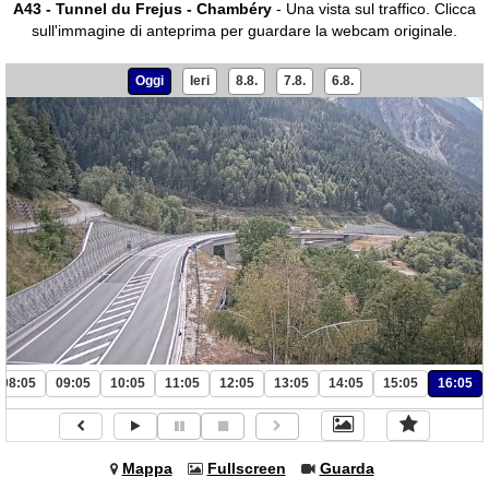
A43 - Tunnel du Frejus - Chambéry
- Una vista sul traffico.
Clicca
sull'immagine di anteprima per guardare la webcam originale.
Oggi
Ieri
8.8.
7.8.
6.8.
08:05
09:05
10:05
11:05
12:05
13:05
14:05
15:05
16:05
Mappa
Fullscreen
Guarda