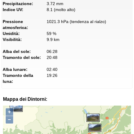
Precipitazione:
3.72 mm
Indice UV:
8.1 (molto alto)
Pressione
1021.3 hPa (tendenza al rialzo)
atmosferica:
Umidità:
59 %
Visibilità:
9.9 km
Alba del sole:
06:28
Tramonto del sole:
20:48
Alba lunare:
02:40
Tramonto della
19:26
luna:
Mappa dei Dintorni:
+
−