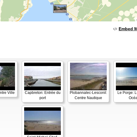
Embed 
tre Ville
Capbreton: Entrée du
Plobannalec-Lesconil:
Le Porge: L
port
Centre Nautique
Océ