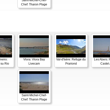
Saint-Michel-Chef-
Chef: Tharon Plage
neiro:
Vlora: Vlora Bay
Val-d'Isère: Refuge du
Les Abers: 
su Rio
Livecam
Prariond
Castel 
Saint-Michel-Chef-
Chef: Tharon Plage