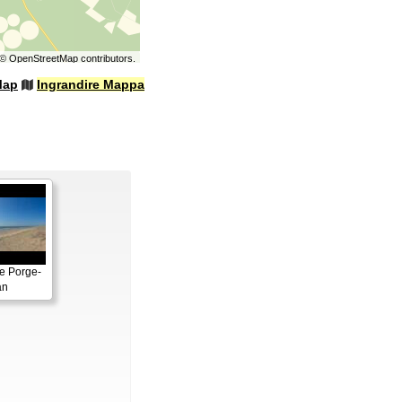
©
OpenStreetMap
contributors.
Map
Ingrandire Mappa
e Porge-
an