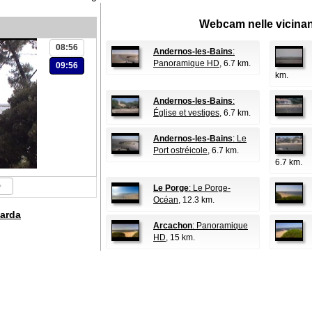
Webcam nelle vicina
08:56
Andernos-les-Bains
:
Panoramique HD
, 6.7 km.
09:56
km.
Andernos-les-Bains
:
Église et vestiges
, 6.7 km.
Andernos-les-Bains
: Le
Port ostréicole
, 6.7 km.
6.7 km.
Le Porge
: Le Porge-
Océan
, 12.3 km.
arda
Arcachon
: Panoramique
HD
, 15 km.