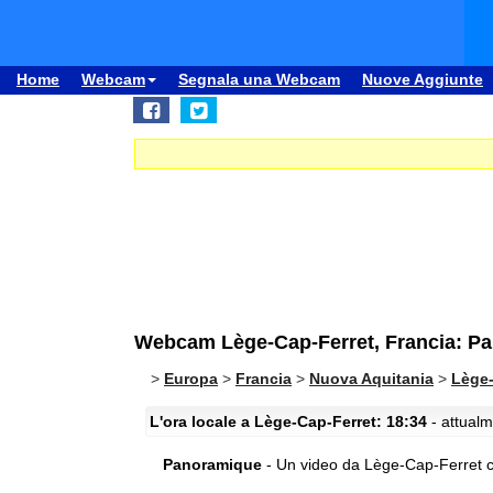
Home
Webcam
Segnala una Webcam
Nuove Aggiunte
Webcam Lège-Cap-Ferret, Francia: P
>
Europa
>
Francia
>
Nuova Aquitania
>
Lège-
L'ora locale a Lège-Cap-Ferret: 18:34
- attualm
Panoramique
- Un video da Lège-Cap-Ferret con