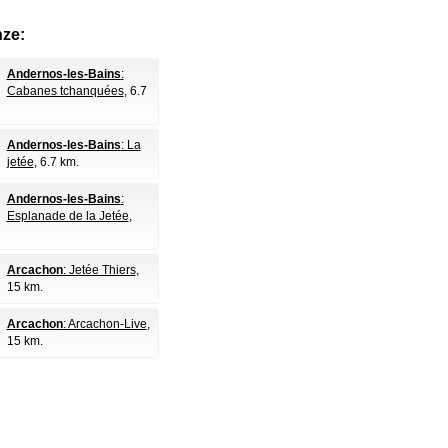
nze:
Andernos-les-Bains
:
Cabanes tchanquées
, 6.7
Andernos-les-Bains
: La
jetée
, 6.7 km.
Andernos-les-Bains
:
Esplanade de la Jetée
,
Arcachon
: Jetée Thiers
,
15 km.
Arcachon
: Arcachon-Live
,
15 km.