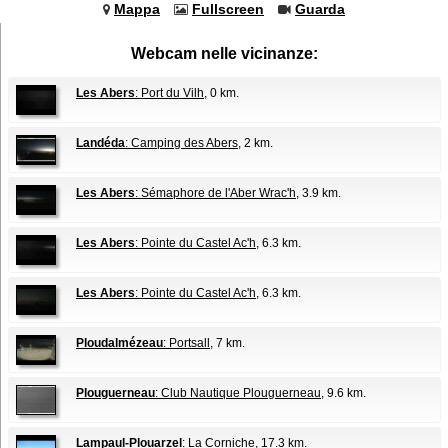
Mappa
Fullscreen
Guarda
Webcam nelle vicinanze:
Les Abers
: Port du Vilh
, 0 km.
Landéda
: Camping des Abers
, 2 km.
Les Abers
: Sémaphore de l'Aber Wrac'h
, 3.9 km.
Les Abers
: Pointe du Castel Ac'h
, 6.3 km.
Les Abers
: Pointe du Castel Ac'h
, 6.3 km.
Ploudalmézeau
: Portsall
, 7 km.
Plouguerneau
: Club Nautique Plouguerneau
, 9.6 km.
Lampaul-Plouarzel
: La Corniche
, 17.3 km.