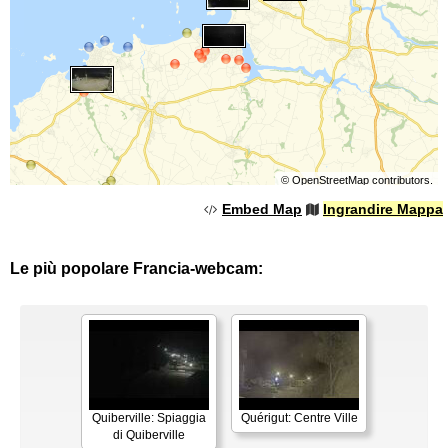
©
OpenStreetMap
contributors.
Embed Map
Ingrandire Mappa
Le più popolare Francia-webcam:
Quiberville: Spiaggia
Quérigut: Centre Ville
di Quiberville