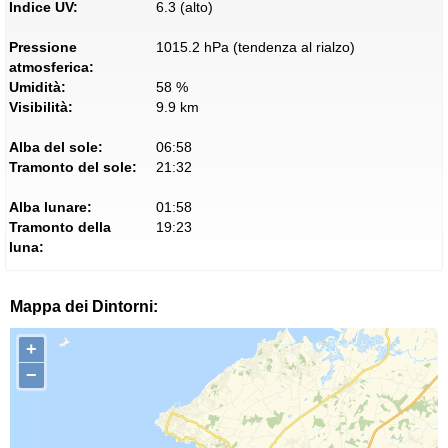
Indice UV:
6.3 (alto)
Pressione
1015.2 hPa (tendenza al rialzo)
atmosferica:
Umidità:
58 %
Visibilità:
9.9 km
Alba del sole:
06:58
Tramonto del sole:
21:32
Alba lunare:
01:58
Tramonto della
19:23
luna:
Mappa dei Dintorni:
+
−