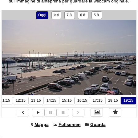
sull'immagine di anteprima per guardare la webcam originale.
Oggi
Ieri
7.8.
6.8.
5.8.
11:15
12:15
13:15
14:15
15:15
16:15
17:15
18:15
19:15
Mappa
Fullscreen
Guarda