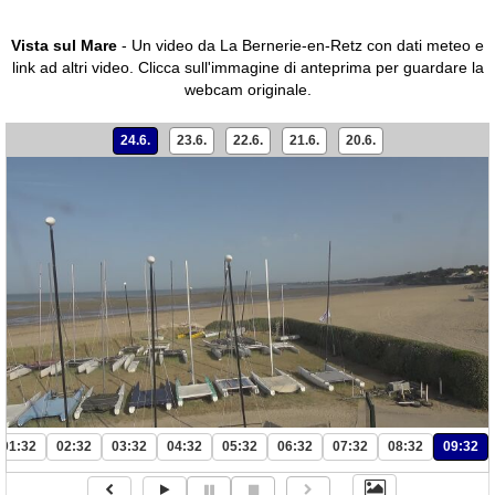
Vista sul Mare
- Un video da La Bernerie-en-Retz con dati meteo e
link ad altri video.
Clicca sull'immagine di anteprima per guardare la
webcam originale.
24.6.
23.6.
22.6.
21.6.
20.6.
01:32
02:32
03:32
04:32
05:32
06:32
07:32
08:32
09:32