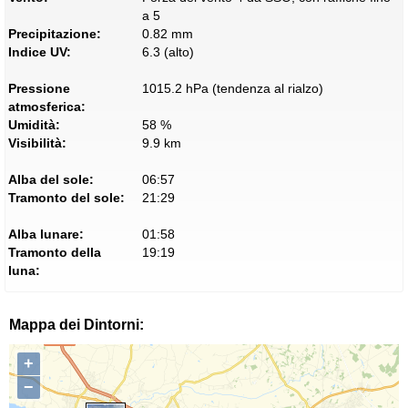
a 5
Precipitazione:
0.82 mm
Indice UV:
6.3 (alto)
Pressione
1015.2 hPa (tendenza al rialzo)
atmosferica:
Umidità:
58 %
Visibilità:
9.9 km
Alba del sole:
06:57
Tramonto del sole:
21:29
Alba lunare:
01:58
Tramonto della
19:19
luna:
Mappa dei Dintorni:
+
−