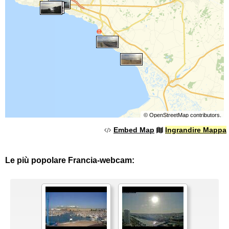
©
OpenStreetMap
contributors.
Embed Map
Ingrandire Mappa
Le più popolare Francia-webcam: