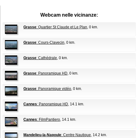
Webcam nelle vicinanze:
Grasse
: Quartier St Claude et Le Plan
, 0 km.
Grasse
: Cours-Clavecin
, 0 km.
Grasse
: Cathédrale
, 0 km.
Grasse
: Panoramique HD
, 0 km.
Grasse
: Panoramique vidéo
, 0 km.
Cannes
: Panoramique HD
, 14.1 km.
Cannes
: FilmPantiero
, 14.1 km.
Mandelieu-la-Napoule
: Centre Nautique
, 14.2 km.