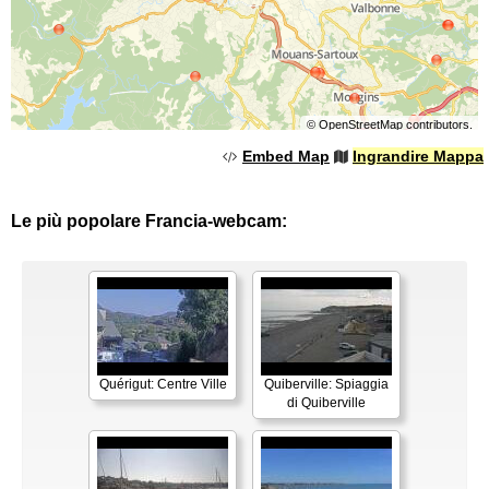
©
OpenStreetMap
contributors.
Embed Map
Ingrandire Mappa
Le più popolare Francia-webcam:
Quérigut: Centre Ville
Quiberville: Spiaggia
di Quiberville