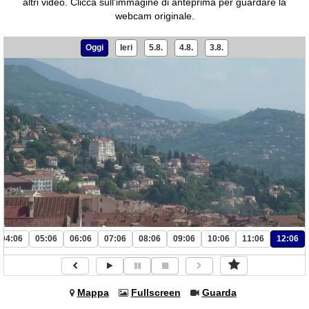
altri video.
Clicca sull'immagine di anteprima per guardare la
webcam originale.
Oggi
Ieri
5.8.
4.8.
3.8.
04:06
05:06
06:06
07:06
08:06
09:06
10:06
11:06
12:06
Mappa
Fullscreen
Guarda