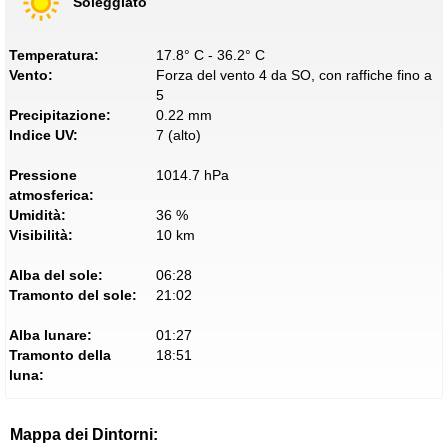
Soleggiato
Temperatura:
17.8° C - 36.2° C
Vento:
Forza del vento 4 da SO, con raffiche fino a
5
Precipitazione:
0.22 mm
Indice UV:
7 (alto)
Pressione
1014.7 hPa
atmosferica:
Umidità:
36 %
Visibilità:
10 km
Alba del sole:
06:28
Tramonto del sole:
21:02
Alba lunare:
01:27
Tramonto della
18:51
luna:
Mappa dei Dintorni: