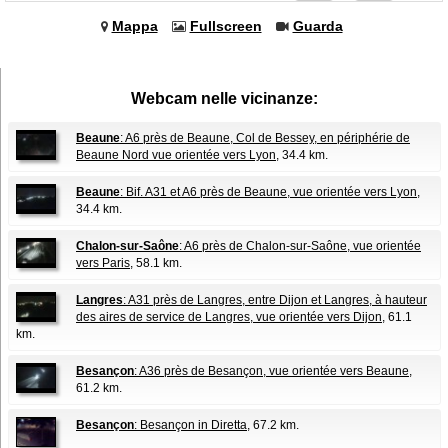
Mappa
Fullscreen
Guarda
Webcam nelle vicinanze:
Beaune
: A6 près de Beaune, Col de Bessey, en périphérie de
Beaune Nord vue orientée vers Lyon
, 34.4 km.
Beaune
: Bif. A31 et A6 près de Beaune, vue orientée vers Lyon
,
34.4 km.
Chalon-sur-Saône
: A6 près de Chalon-sur-Saône, vue orientée
vers Paris
, 58.1 km.
Langres
: A31 près de Langres, entre Dijon et Langres, à hauteur
des aires de service de Langres, vue orientée vers Dijon
, 61.1
km.
Besançon
: A36 près de Besançon, vue orientée vers Beaune
,
61.2 km.
Besançon
: Besançon in Diretta
, 67.2 km.