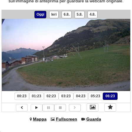
sull'immagine di anteprima per guardare la webcam originale.
Oggi
Ieri
6.8.
5.8.
4.8.
00:23
01:23
02:23
03:23
04:23
05:23
06:23
Mappa
Fullscreen
Guarda