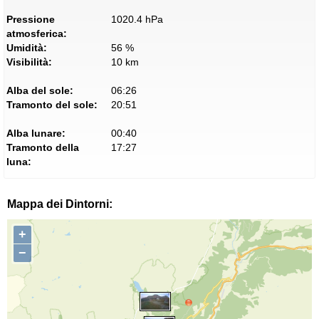
Pressione
1020.4 hPa
atmosferica:
Umidità:
56 %
Visibilità:
10 km
Alba del sole:
06:26
Tramonto del sole:
20:51
Alba lunare:
00:40
Tramonto della
17:27
luna:
Mappa dei Dintorni:
+
−