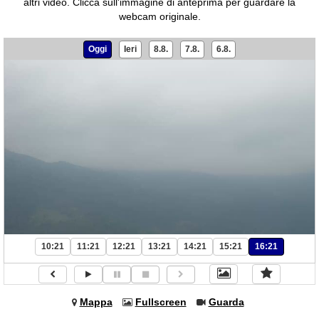
altri video.
Clicca sull'immagine di anteprima per guardare la
webcam originale.
Oggi
Ieri
8.8.
7.8.
6.8.
10:21
11:21
12:21
13:21
14:21
15:21
16:21
Mappa
Fullscreen
Guarda