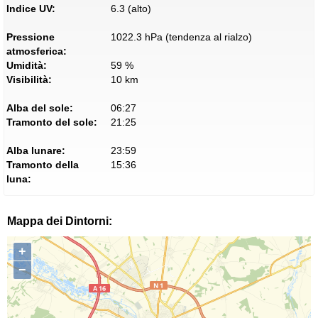
Indice UV:
6.3 (alto)
Pressione
1022.3 hPa (tendenza al rialzo)
atmosferica:
Umidità:
59 %
Visibilità:
10 km
Alba del sole:
06:27
Tramonto del sole:
21:25
Alba lunare:
23:59
Tramonto della
15:36
luna:
Mappa dei Dintorni:
+
−