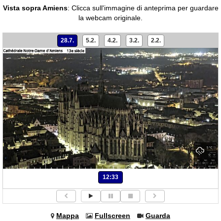
Vista sopra Amiens
:
Clicca sull'immagine di anteprima per guardare
la webcam originale.
28.7.
5.2.
4.2.
3.2.
2.2.
12:33
Mappa
Fullscreen
Guarda