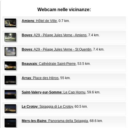
Webcam nelle vicinanze:
Amiens
: Hôtel de Ville
, 0.7 km.
Boves
: A29 - Péage Jules Verne - Amiens
, 7.4 km.
Boves
: A29 - Péage Jules Verne - St Quentin
, 7.4 km.
Beauvais
: Cathédrale Saint-Pierre
, 53.5 km.
Arras
: Place des Héros
, 55 km.
Saint-Valery-sur-Somme
: Le Cap Hornu
, 59.6 km.
Le Crotoy
: Spiaggia di Le Crotoy
, 60.5 km.
Mers-les-Bains
: Panorama della Spiaggia
, 68.6 km.