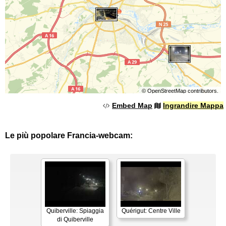
©
OpenStreetMap
contributors.
Embed Map
Ingrandire Mappa
Le più popolare Francia-webcam:
Quiberville: Spiaggia
Quérigut: Centre Ville
di Quiberville