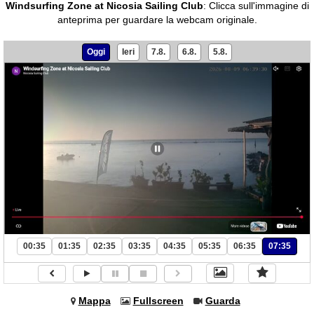
Windsurfing Zone at Nicosia Sailing Club
:
Clicca sull'immagine di
anteprima per guardare la webcam originale.
Oggi
Ieri
7.8.
6.8.
5.8.
00:35
01:35
02:35
03:35
04:35
05:35
06:35
07:35
Mappa
Fullscreen
Guarda