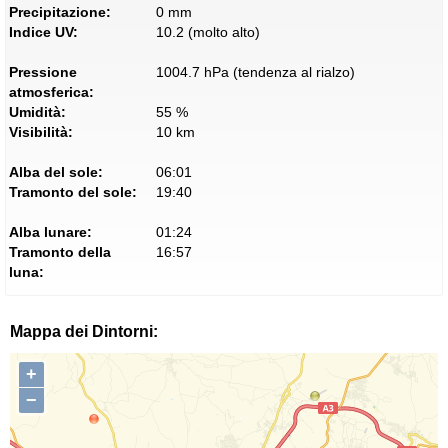
Precipitazione:
0 mm
Indice UV:
10.2 (molto alto)
Pressione
1004.7 hPa (tendenza al rialzo)
atmosferica:
Umidità:
55 %
Visibilità:
10 km
Alba del sole:
06:01
Tramonto del sole:
19:40
Alba lunare:
01:24
Tramonto della
16:57
luna:
Mappa dei Dintorni:
+
−