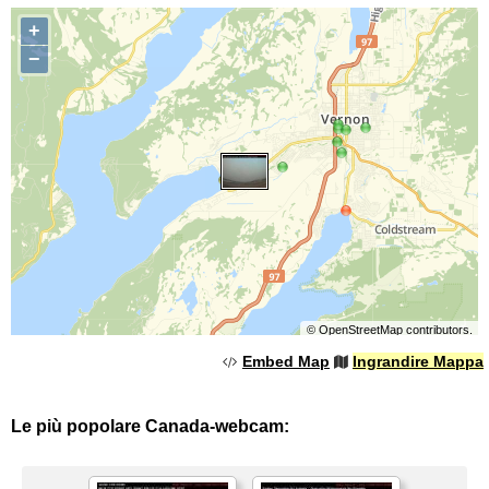
+
−
©
OpenStreetMap
contributors.
Embed Map
Ingrandire Mappa
Le più popolare Canada-webcam: