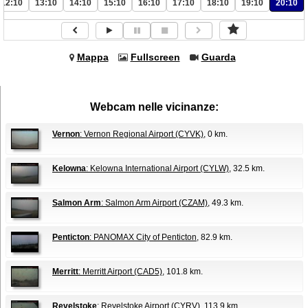
12:10
13:10
14:10
15:10
16:10
17:10
18:10
19:10
20:10
Mappa
Fullscreen
Guarda
Webcam nelle vicinanze:
Vernon
: Vernon Regional Airport (CYVK)
, 0 km.
Kelowna
: Kelowna International Airport (CYLW)
, 32.5 km.
Salmon Arm
: Salmon Arm Airport (CZAM)
, 49.3 km.
Penticton
: PANOMAX City of Penticton
, 82.9 km.
Merritt
: Merritt Airport (CAD5)
, 101.8 km.
Revelstoke
: Revelstoke Airport (CYRV)
, 113.9 km.