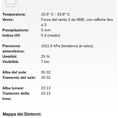
Temperatura:
15.5° C - 33.8° C
Vento:
Forza del vento 2 da NNE, con raffiche fino
a 3
Precipitazione:
0 mm
Indice UV:
5.4 (medio)
Pressione
1011.6 hPa (tendenza al rialzo)
atmosferica:
Umidità:
25 %
Visibilità:
7 km
Alba del sole:
05:32
Tramonto del sole:
20:32
Alba lunare:
23:13
Tramonto della
15:12
luna:
Mappa dei Dintorni: