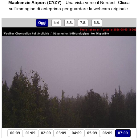
Mackenzie Airport (CYZY)
- Una vista verso il Nordest.
Clicca
sull'immagine di anteprima per guardare la webcam originale.
Oggi
Ieri
8.8.
7.8.
6.8.
00:09
01:09
02:09
03:09
04:09
05:09
06:09
07:09