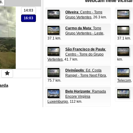
Webcam nelle vicina
8.
14:03
Oliveira
: Centro - Torre
Grupo Vertentes
, 26.3 km.
16:03
Carmo da Mata
: Torre
Grupo Vertentes - Leste
,
37.1 km.
37.1 km.
São Francisco de Paula
:
Centro - Torre do Grupo
Vertentes
, 41.7 km.
km.
Divinópolis
: Ed. Costa
Rangel - Torre Next Fibra
,
75.7 km.
Telecom
,
arda
Belo Horizonte
: Ramada
Encore Virgínia
Luxemburgo
, 112 km.