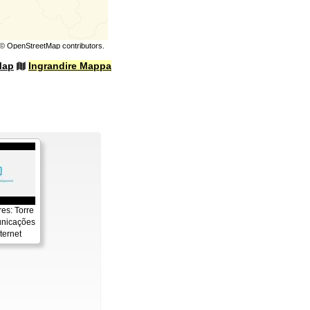
©
OpenStreetMap
contributors.
Map
Ingrandire Mappa
es: Torre
unicações
ternet