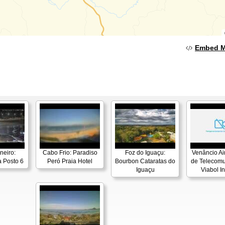
Embed 
neiro:
Cabo Frio: Paradiso
Foz do Iguaçu:
Venâncio Air
 Posto 6
Peró Praia Hotel
Bourbon Cataratas do
de Telecom
Iguaçu
Viabol In