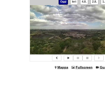
Oggi
Ieri
4.8.
2.8.
1.
Mappa
Fullscreen
Gu