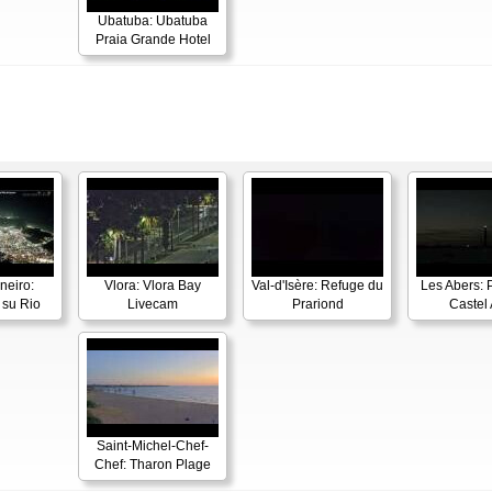
Ubatuba: Ubatuba
Praia Grande Hotel
neiro:
Vlora: Vlora Bay
Val-d'Isère: Refuge du
Les Abers: 
su Rio
Livecam
Prariond
Castel 
Saint-Michel-Chef-
Chef: Tharon Plage