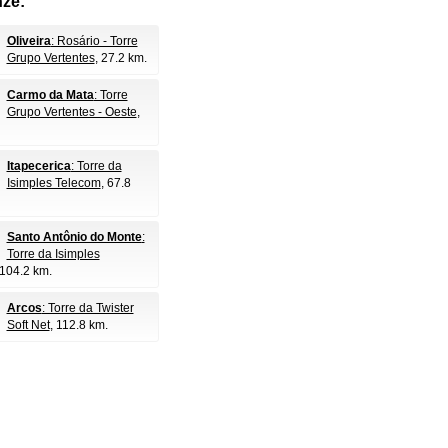
nze:
Oliveira
: Rosário - Torre
Grupo Vertentes
, 27.2 km.
Carmo da Mata
: Torre
Grupo Vertentes - Oeste
,
Itapecerica
: Torre da
Isimples Telecom
, 67.8
Santo Antônio do Monte
:
Torre da Isimples
 104.2 km.
Arcos
: Torre da Twister
Soft Net
, 112.8 km.