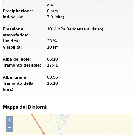
a 4
Precipitazione:
0 mm
Indice UV:
7.9 (alto)
Pressione
1014 hPa (tendenza al rialzo)
atmosferica:
Umidità:
33 %
Visibilità:
10 km
Alba del sole:
06:10
Tramonto del sole:
17:41
Alba lunare:
03:56
Tramonto della
15:18
luna:
Mappa dei Dintorni:
+
−