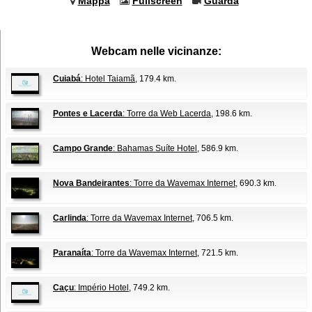
Mappa
Fullscreen
Guarda
Webcam nelle vicinanze:
Cuiabá
: Hotel Taiamã
, 179.4 km.
Pontes e Lacerda
: Torre da Web Lacerda
, 198.6 km.
Campo Grande
: Bahamas Suíte Hotel
, 586.9 km.
Nova Bandeirantes
: Torre da Wavemax Internet
, 690.3 km.
Carlinda
: Torre da Wavemax Internet
, 706.5 km.
Paranaíta
: Torre da Wavemax Internet
, 721.5 km.
Caçu
: Império Hotel
, 749.2 km.