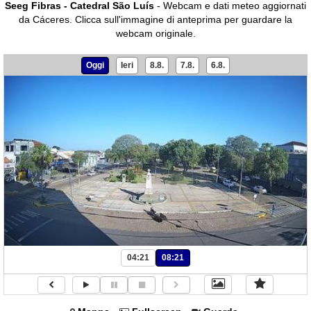
Seeg Fibras - Catedral São Luís
- Webcam e dati meteo aggiornati
da Cáceres.
Clicca sull'immagine di anteprima per guardare la
webcam originale.
Oggi
Ieri
8.8.
7.8.
6.8.
04:21
08:21