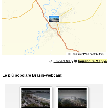
©
OpenStreetMap
contributors.
Embed Map
Ingrandire Mappa
Le più popolare Brasile-webcam: