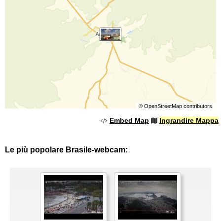
©
OpenStreetMap
contributors.
Embed Map
Ingrandire Mappa
Le più popolare Brasile-webcam: