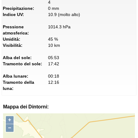
4
Precipitazione:
0 mm
Indice UV:
10.9 (molto alto)
Pressione
1014.3 hPa
atmosferica:
Umidità:
45 %
Visibilità:
10 km
Alba del sole:
05:53
Tramonto del sole:
17:42
Alba lunare:
00:18
Tramonto della
12:16
luna:
Mappa dei Dintorni:
+
−