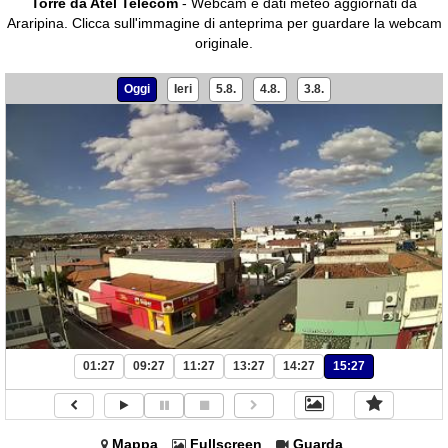
Torre da Atel Telecom
- Webcam e dati meteo aggiornati da
Araripina.
Clicca sull'immagine di anteprima per guardare la webcam
originale.
Oggi
Ieri
5.8.
4.8.
3.8.
01:27
09:27
11:27
13:27
14:27
15:27
Mappa
Fullscreen
Guarda