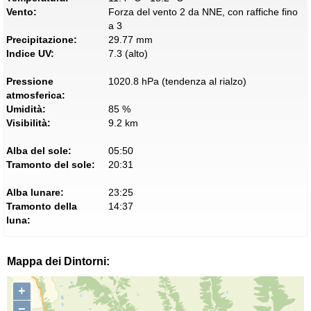
Vento:
Forza del vento 2 da NNE, con raffiche fino
a 3
Precipitazione:
29.77 mm
Indice UV:
7.3 (alto)
Pressione
1020.8 hPa (tendenza al rialzo)
atmosferica:
Umidità:
85 %
Visibilità:
9.2 km
Alba del sole:
05:50
Tramonto del sole:
20:31
Alba lunare:
23:25
Tramonto della
14:37
luna:
Mappa dei Dintorni:
+
−