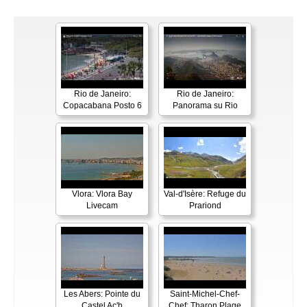
Rio de Janeiro:
Rio de Janeiro:
Copacabana Posto 6
Panorama su Rio
Vlora: Vlora Bay
Val-d'Isère: Refuge du
Livecam
Prariond
Les Abers: Pointe du
Saint-Michel-Chef-
Castel Ac'h
Chef: Tharon Plage