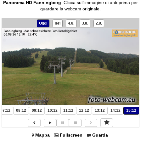
Panorama HD Fanningberg
:
Clicca sull'immagine di anteprima per
guardare la webcam originale.
Oggi
Ieri
4.8.
3.8.
2.8.
07:12
08:12
09:12
10:12
11:12
12:12
13:12
14:12
15:12
Mappa
Fullscreen
Guarda