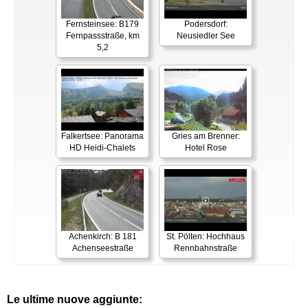
Fernsteinsee: B179
Podersdorf:
Fernpassstraße, km
Neusiedler See
5,2
Falkertsee: Panorama
Gries am Brenner:
HD Heidi-Chalets
Hotel Rose
Achenkirch: B 181
St. Pölten: Hochhaus
Achenseestraße
Rennbahnstraße
Le ultime nuove aggiunte: