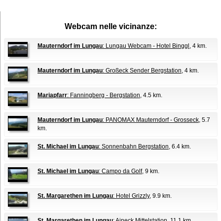
Webcam nelle vicinanze:
Mauterndorf im Lungau
: Lungau Webcam - Hotel Binggl
, 4 km.
Mauterndorf im Lungau
: Großeck Sender Bergstation
, 4 km.
Mariapfarr
: Fanningberg - Bergstation
, 4.5 km.
Mauterndorf im Lungau
: PANOMAX Mauterndorf - Grosseck
, 5.7
km.
St. Michael im Lungau
: Sonnenbahn Bergstation
, 6.4 km.
St. Michael im Lungau
: Campo da Golf
, 9 km.
St. Margarethen im Lungau
: Hotel Grizzly
, 9.9 km.
St. Margarethen im Lungau
: Aineck Mittelstation
, 11.1 km.