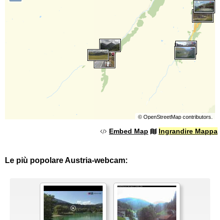
©
OpenStreetMap
contributors.
Embed Map
Ingrandire Mappa
Le più popolare Austria-webcam: