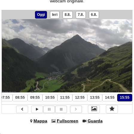
webcam originale.
Oggi
Ieri
8.8.
7.8.
6.8.
07:55
08:55
09:55
10:55
11:55
12:55
13:55
14:55
15:55
Mappa
Fullscreen
Guarda