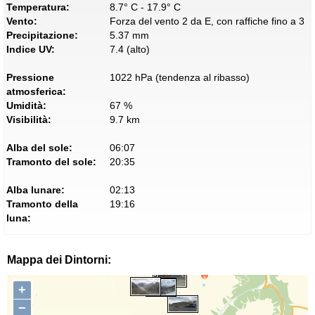
Temperatura:
8.7° C - 17.9° C
Vento:
Forza del vento 2 da E, con raffiche fino a 3
Precipitazione:
5.37 mm
Indice UV:
7.4 (alto)
Pressione
1022 hPa (tendenza al ribasso)
atmosferica:
Umidità:
67 %
Visibilità:
9.7 km
Alba del sole:
06:07
Tramonto del sole:
20:35
Alba lunare:
02:13
Tramonto della
19:16
luna:
Mappa dei Dintorni:
+
−