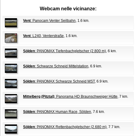
Webcam nelle vicinanze:
Vent
: Panocam Venter Seilbahn
, 1.6 km.
Vent
: L240, Venterstraße
, 1.6 km.
Sölden
: PANOMAX Tiefenbachgletscher (2.800 m)
, 6 km.
Sölden
: Schwarze Schneid Mittelstation
, 6.9 km.
Sölden
: PANOMAX Schwarze Schneid MST
, 6.9 km.
Mittelberg (Pitztal)
: Panorama HD Braunschweiger Hütte
, 7 km.
Sölden
: PANOMAX Human Race, Sölden
, 7.6 km.
Sölden
: PANOMAX Rettenbachgletscher (2.680 m)
, 7.7 km.