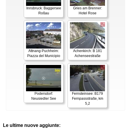
Innsbruck: Baggersee
Gries am Brenner:
Roßau
Hotel Rose
Attnang-Puchheim:
Achenkirch: B 181
Piazza del Municipio
Achenseestraße
Podersdorf:
Fernsteinsee: B179
Neusiedler See
Fernpassstraße, km
5,2
Le ultime nuove aggiunte: