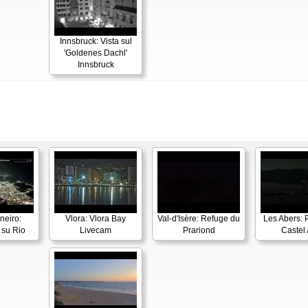
Innsbruck: Vista sul
'Goldenes Dachl'
Innsbruck
neiro:
Vlora: Vlora Bay
Val-d'Isère: Refuge du
Les Abers: 
su Rio
Livecam
Prariond
Castel 