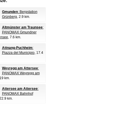
nze:
Gmunden
: Bergstation
Grünberg
, 2.9 km.
Altmünster am Traunsee
:
PANOMAX Gmundner
unsee
, 7.6 km.
Attnang-Puchheim
:
Piazza del Municipio
, 17.4
Weyregg am Attersee
:
PANOMAX Weyregg am
 19 km.
Attersee am Attersee
:
PANOMAX Bahnhof
 22.9 km.