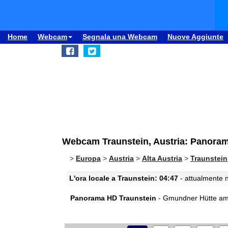
Home
Webcam
Segnala una Webcam
Nuove Aggiunte
Webcam Traunstein, Austria: Panora
>
Europa
>
Austria
>
Alta Austria
>
Traunstein
L'ora locale a Traunstein: 04:47
- attualmente n
Panorama HD Traunstein
- Gmundner Hütte am Tr