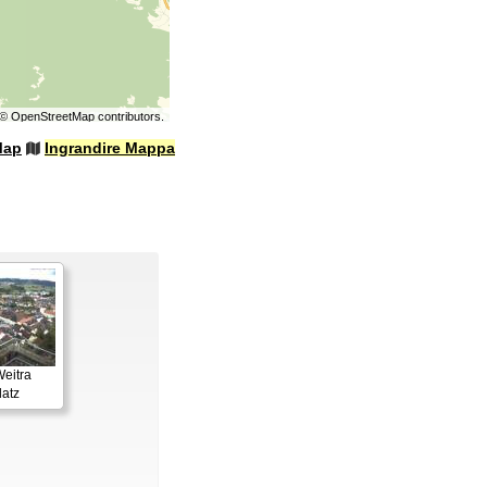
©
OpenStreetMap
contributors.
Map
Ingrandire Mappa
Weitra
latz