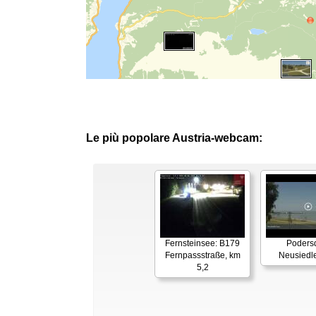
Le più popolare Austria-webcam:
Fernsteinsee: B179
Podersd
Fernpassstraße, km
Neusiedl
5,2