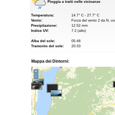
Pioggia a tratti nelle vicinanze
Temperatura:
14.7° C - 27.7° C
Vento:
Forza del vento 2 da N, con
Precipitazione:
12.52 mm
Indice UV:
7.2 (alto)
Alba del sole:
05:48
Tramonto del sole:
20:33
Mappa dei Dintorni:
+
−