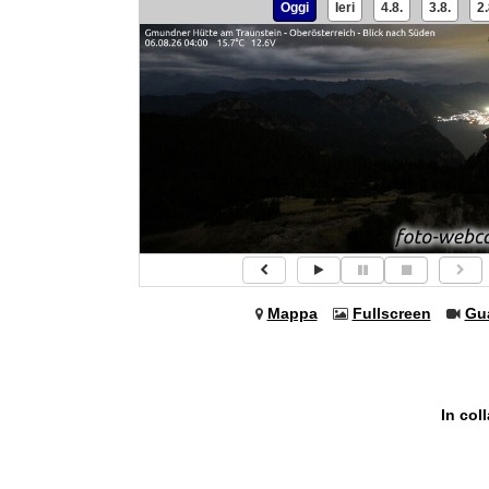
Oggi
Ieri
4.8.
3.8.
2.
Mappa
Fullscreen
Gu
In col