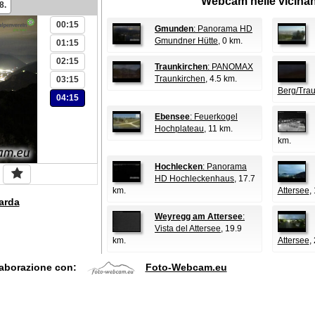
Webcam nelle vicina
8.
00:15
Gmunden
: Panorama HD
Gmundner Hütte
, 0 km.
01:15
02:15
Traunkirchen
: PANOMAX
Traunkirchen
, 4.5 km.
03:15
Berg/Tra
04:15
Ebensee
: Feuerkogel
Hochplateau
, 11 km.
km.
Hochlecken
: Panorama
HD Hochleckenhaus
, 17.7
km.
Attersee
,
arda
Weyregg am Attersee
:
Vista del Attersee
, 19.9
km.
Attersee
,
laborazione con:
Foto-Webcam.eu