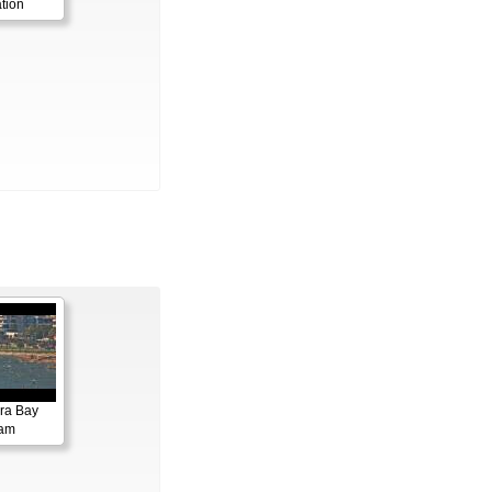
tion
ora Bay
cam