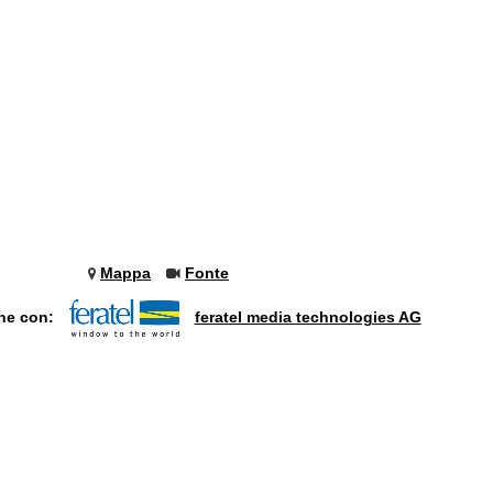
Mappa
Fonte
one con:
feratel media technologies AG