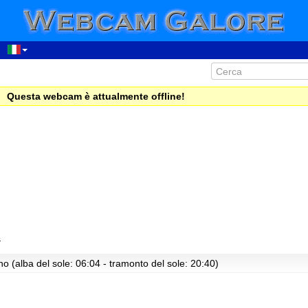
Questa webcam è attualmente offline!
s
o (alba del sole: 06:04 - tramonto del sole: 20:40)