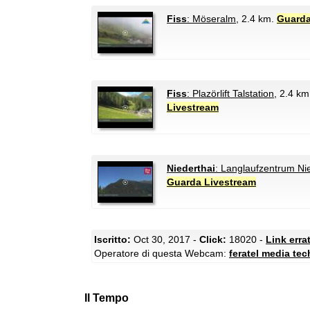
Fiss
: Möseralm
, 2.4 km.
Guarda
Fiss
: Plazörlift Talstation
, 2.4 k
Livestream
Niederthai
: Langlaufzentrum Ni
Guarda Livestream
Iscritto:
Oct 30, 2017 -
Click:
18020 -
Link erra
Operatore di questa Webcam:
feratel media te
Il Tempo