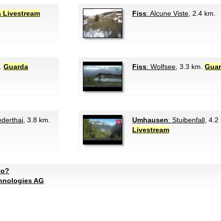
 Livestream
Fiss
: Alcune Viste
, 2.4 km.
m.
Guarda
Fiss
: Wolfsee
, 3.3 km.
Guar
ederthai
, 3.8 km.
Umhausen
: Stuibenfall
, 4.2
Livestream
to?
chnologies AG