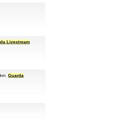
da Livestream
 km.
Guarda