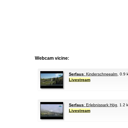
Webcam vicine:
Serfaus
: Kinderschneealm
, 0.9
Livestream
Serfaus
: Erlebnispark Hög
, 1.2
Livestream