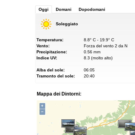
Oggi
Domani
Dopodomani
Soleggiato
Temperatura:
8.8° C - 19.9° C
Vento:
Forza del vento 2 da N
Precipitazione:
0.56 mm
Indice UV:
8.3 (molto alto)
Alba del sole:
06:05
Tramonto del sole:
20:40
Mappa dei Dintorni:
+
−