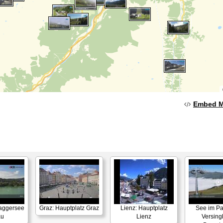
Embed 
Baggersee
Graz: Hauptplatz Graz
Lienz: Hauptplatz
See im P
au
Lienz
Versin