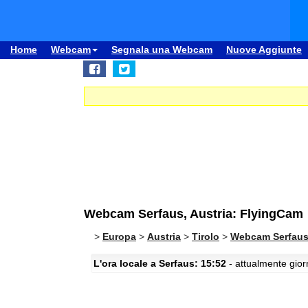
Home
Webcam
Segnala una Webcam
Nuove Aggiunte
Webcam Serfaus, Austria: FlyingCam
>
Europa
>
Austria
>
Tirolo
>
Webcam Serfau
L'ora locale a Serfaus: 15:52
- attualmente giorn