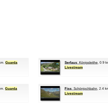
 km.
Guarda
Serfaus
: Königsleithe
, 0.9 
Livestream
 km.
Guarda
Fiss
: Schönjochbahn
, 2.4 
Livestream