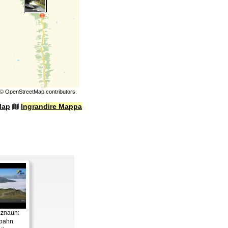
©
OpenStreetMap
contributors.
Map
Ingrandire Mappa
aznaun:
gbahn