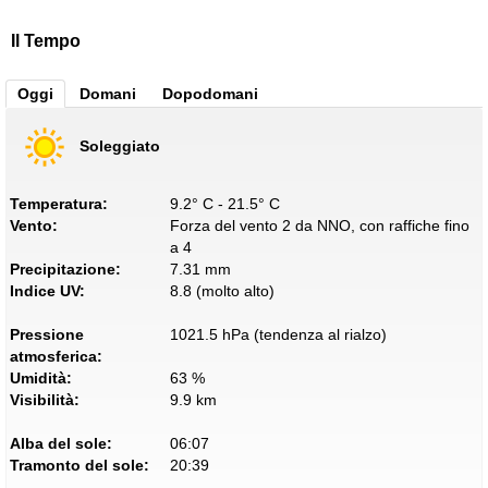
Il Tempo
Oggi
Domani
Dopodomani
Soleggiato
Temperatura:
9.2° C - 21.5° C
Vento:
Forza del vento 2 da NNO, con raffiche fino
a 4
Precipitazione:
7.31 mm
Indice UV:
8.8 (molto alto)
Pressione
1021.5 hPa (tendenza al rialzo)
atmosferica:
Umidità:
63 %
Visibilità:
9.9 km
Alba del sole:
06:07
Tramonto del sole:
20:39