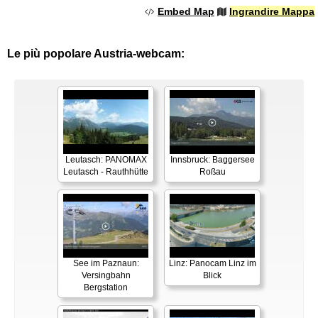
Embed Map
Ingrandire Mappa
Le più popolare Austria-webcam:
Leutasch: PANOMAX
Innsbruck: Baggersee
Leutasch - Rauthhütte
Roßau
See im Paznaun:
Linz: Panocam Linz im
Versingbahn
Blick
Bergstation