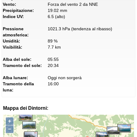
Vento:
Forza del vento 2 da NNE
Precipitazione:
19.02 mm
Indice UV:
6.5 (alto)
Pressione
1021.3 hPa (tendenza al ribasso)
atmosferica:
Umidità:
89 %
Visibilità:
7.7 km
Alba del sole:
05:55
Tramonto del sole:
20:34
Alba lunare:
Oggi non sorgerà
Tramonto della
16:00
luna:
Mappa dei Dintorni:
+
−