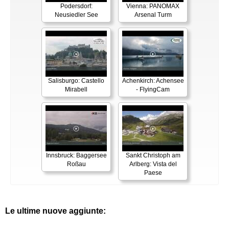
Podersdorf:
Vienna: PANOMAX
Neusiedler See
Arsenal Turm
Salisburgo: Castello
Achenkirch: Achensee
Mirabell
- FlyingCam
Innsbruck: Baggersee
Sankt Christoph am
Roßau
Arlberg: Vista del
Paese
Le ultime nuove aggiunte: