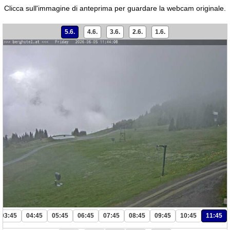
Clicca sull'immagine di anteprima per guardare la webcam originale.
5.6.
4.6.
3.6.
2.6.
1.6.
03:45
04:45
05:45
06:45
07:45
08:45
09:45
10:45
11:45