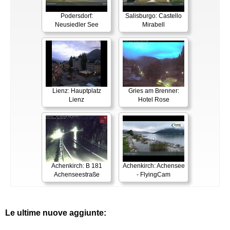
Podersdorf:
Salisburgo: Castello
Neusiedler See
Mirabell
Lienz: Hauptplatz
Gries am Brenner:
Lienz
Hotel Rose
Achenkirch: B 181
Achenkirch: Achensee
Achenseestraße
- FlyingCam
Le ultime nuove aggiunte: