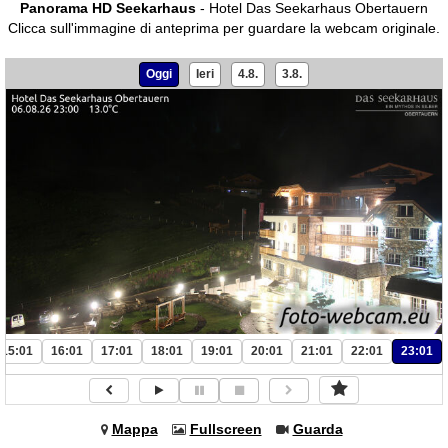
Panorama HD Seekarhaus
- Hotel Das Seekarhaus Obertauern
Clicca sull'immagine di anteprima per guardare la webcam originale.
Oggi
Ieri
4.8.
3.8.
15:01
16:01
17:01
18:01
19:01
20:01
21:01
22:01
23:01
Mappa
Fullscreen
Guarda