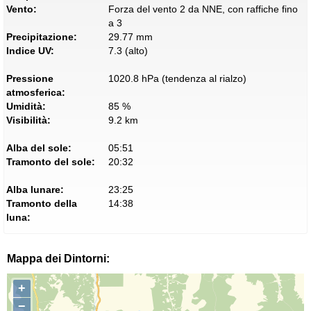
Vento:
Forza del vento 2 da NNE, con raffiche fino
a 3
Precipitazione:
29.77 mm
Indice UV:
7.3 (alto)
Pressione
1020.8 hPa (tendenza al rialzo)
atmosferica:
Umidità:
85 %
Visibilità:
9.2 km
Alba del sole:
05:51
Tramonto del sole:
20:32
Alba lunare:
23:25
Tramonto della
14:38
luna:
Mappa dei Dintorni:
+
−