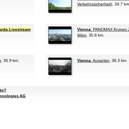
Verkehrssicherheit)
, 34.7 km
rda Livestream
Vienna
: PANOMAX Kronen Ze
Wien
, 35.8 km.
m
, 35.9 km.
Vienna
: Augarten
, 36.3 km.
ato?
chnologies AG