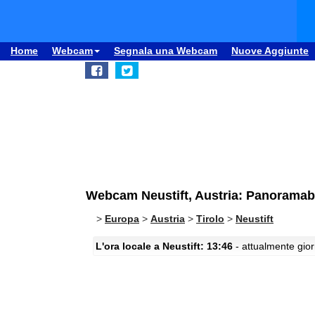
Home
Webcam
Segnala una Webcam
Nuove Aggiunte
Webcam Neustift, Austria: Panoramab
>
Europa
>
Austria
>
Tirolo
>
Neustift
L'ora locale a Neustift: 13:46
- attualmente gior