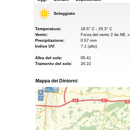
Soleggiato
Temperatura:
18.5° C - 29.3° C
Vento:
Forza del vento 2 da NE, co
Precipitazione:
0.57 mm
Indice UV:
7.1 (alto)
Alba del sole:
05:41
Tramonto del sole:
20:22
Mappa dei Dintorni:
+
−