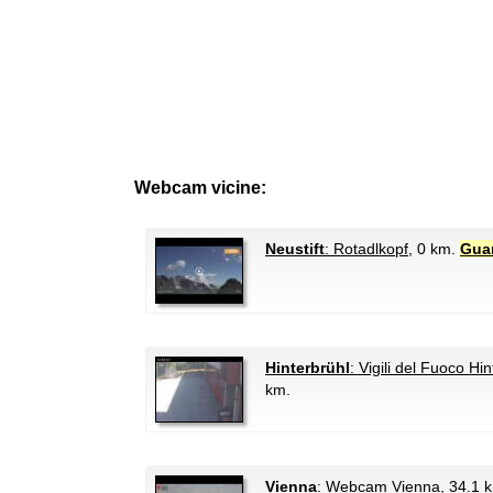
Webcam vicine:
Neustift
: Rotadlkopf
, 0 km.
Gua
Hinterbrühl
: Vigili del Fuoco Hi
km.
Vienna
: Webcam Vienna
, 34.1 