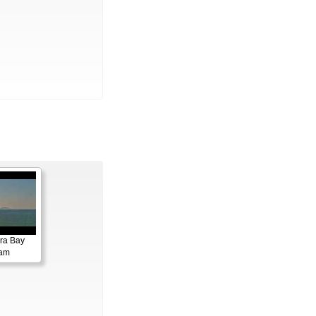
ora Bay
cam