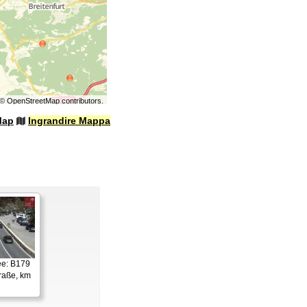
©
OpenStreetMap
contributors.
Map
Ingrandire Mappa
ee: B179
raße, km