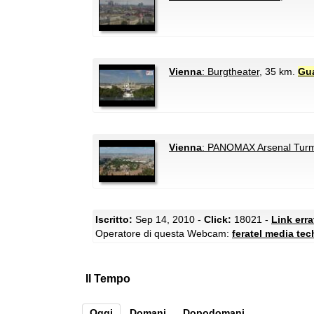
Vienna
: Burgtheater
, 35 km.
Gua
Vienna
: PANOMAX Arsenal Tur
Iscritto:
Sep 14, 2010 -
Click:
18021 -
Link err
Operatore di questa Webcam:
feratel media te
Il Tempo
Oggi
Domani
Dopodomani