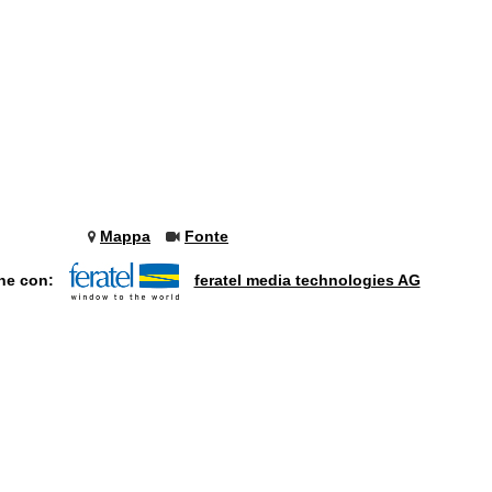
Mappa
Fonte
one con:
feratel media technologies AG