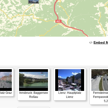
Embed 
latz Graz
Innsbruck: Baggersee
Lienz: Hauptplatz
Fernsteins
Roßau
Lienz
Fernpassst
5,2