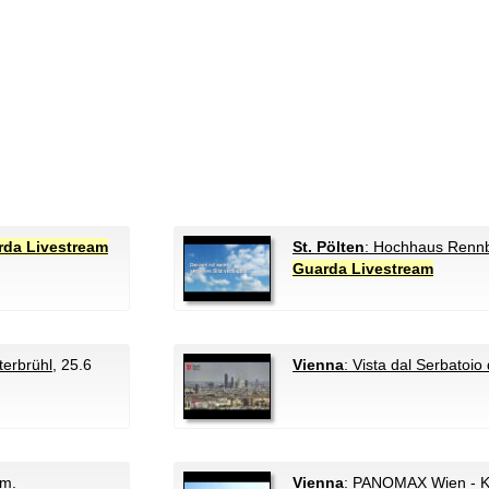
rda Livestream
St. Pölten
: Hochhaus Renn
Guarda Livestream
nterbrühl
, 25.6
Vienna
: Vista dal Serbatoio
km.
Vienna
: PANOMAX Wien - KF