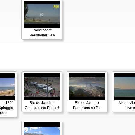
Podersdorf:
Neusiedler See
en: 180°
Rio de Janeiro:
Rio de Janeiro:
Vlora: Vl
piaggia
Copacabana Posto 6
Panorama su Rio
Live
rder