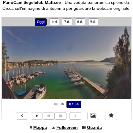
PanoCam Segelclub Mattsee
- Una veduta panoramica splendida.
Clicca sull'immagine di anteprima per guardare la webcam originale.
Oggi
Ieri
7.8.
6.8.
5.8.
06:34
07:34
Mappa
Fullscreen
Guarda