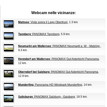
Webcam nelle vicinanze:
Mattsee
: Vista sopra il Lago Obertrum
, 1.3 km.
Tannberg
: PANOMAX Tannberg
, 5.9 km.
Neumarkt am Wallersee
: PANOMAX Neumarkt a. W. - Matzing
,
9.3 km.
Henndorf am Wallersee
: PANOMAX Gut Aiderbichl Panorama
,
12 km.
Oberndorf bei Salzburg
: PANOMAX Gut Aiderbichl Panorama
,
12.9 km.
Munderfing
: Panorama HD Windpark Munderfing
, 14 km.
Salisburgo
: PANOMAX Salzburg - Gaisberg
, 18.5 km.