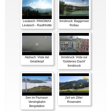
Leutasch: PANOMAX
Innsbruck: Baggersee
Leutasch - Rauthhütte
Roßau
Alpbach: Vista dal
Innsbruck: Vista sul
Gmahkopf
'Goldenes Dachl'
Innsbruck
See im Paznaun:
Zell am Ziller:
Versingbahn
Rosenalm
Bergstation