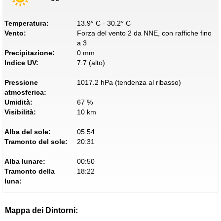
Temperatura:
13.9° C - 30.2° C
Vento:
Forza del vento 2 da NNE, con raffiche fino
a 3
Precipitazione:
0 mm
Indice UV:
7.7 (alto)
Pressione
1017.2 hPa (tendenza al ribasso)
atmosferica:
Umidità:
67 %
Visibilità:
10 km
Alba del sole:
05:54
Tramonto del sole:
20:31
Alba lunare:
00:50
Tramonto della
18:22
luna:
Mappa dei Dintorni: