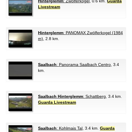
Hinterglemm
: Zwölferkogel
, 0.6 km.
Guarda
Livestream
Hinterglemm
: PANOMAX Zwölferkogel (1984
m)
, 2.8 km.
Saalbach
: Panorama Saalbach Centro
, 3.4
km.
Saalbach Hinterglemm
: Schattberg
, 3.4 km.
Guarda Livestream
Saalbach
: Kohlmais Tal
, 3.4 km.
Guarda