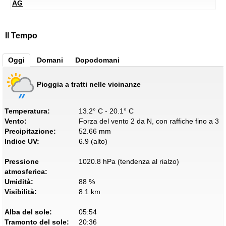
AG
Il Tempo
Oggi
Domani
Dopodomani
Pioggia a tratti nelle vicinanze
Temperatura:
13.2° C - 20.1° C
Vento:
Forza del vento 2 da N, con raffiche fino a 3
Precipitazione:
52.66 mm
Indice UV:
6.9 (alto)
Pressione
1020.8 hPa (tendenza al rialzo)
atmosferica:
Umidità:
88 %
Visibilità:
8.1 km
Alba del sole:
05:54
Tramonto del sole:
20:36