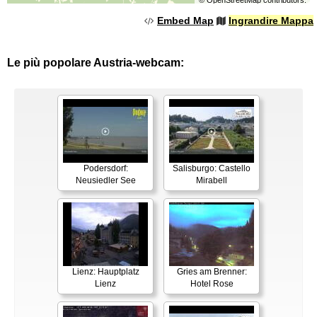
©
OpenStreetMap
contributors.
Embed Map
Ingrandire Mappa
Le più popolare Austria-webcam:
Podersdorf:
Salisburgo: Castello
Neusiedler See
Mirabell
Lienz: Hauptplatz
Gries am Brenner:
Lienz
Hotel Rose