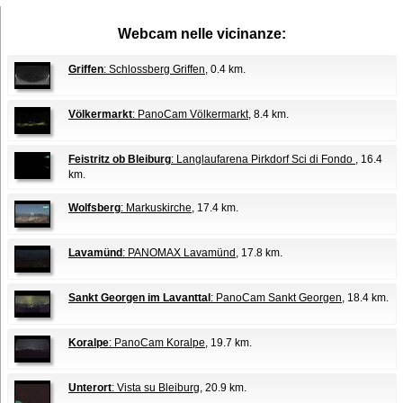
Webcam nelle vicinanze:
Griffen
: Schlossberg Griffen
, 0.4 km.
Völkermarkt
: PanoCam Völkermarkt
, 8.4 km.
Feistritz ob Bleiburg
: Langlaufarena Pirkdorf Sci di Fondo
, 16.4
km.
Wolfsberg
: Markuskirche
, 17.4 km.
Lavamünd
: PANOMAX Lavamünd
, 17.8 km.
Sankt Georgen im Lavanttal
: PanoCam Sankt Georgen
, 18.4 km.
Koralpe
: PanoCam Koralpe
, 19.7 km.
Unterort
: Vista su Bleiburg
, 20.9 km.