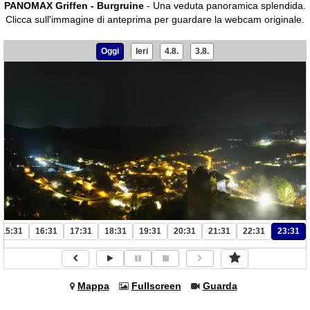
PANOMAX Griffen - Burgruine
- Una veduta panoramica splendida.
Clicca sull'immagine di anteprima per guardare la webcam originale.
Oggi
Ieri
4.8.
3.8.
15:31
16:31
17:31
18:31
19:31
20:31
21:31
22:31
23:31
Mappa
Fullscreen
Guarda