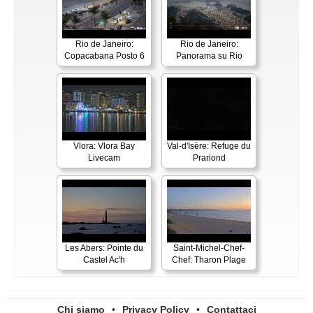
Rio de Janeiro:
Rio de Janeiro:
Copacabana Posto 6
Panorama su Rio
Vlora: Vlora Bay
Val-d'Isère: Refuge du
Livecam
Prariond
Les Abers: Pointe du
Saint-Michel-Chef-
Castel Ac'h
Chef: Tharon Plage
Chi siamo
•
Privacy Policy
•
Contattaci