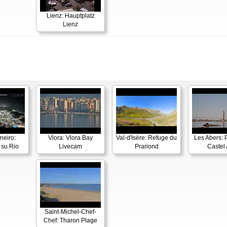
Lienz: Hauptplatz
Lienz
neiro:
Vlora: Vlora Bay
Val-d'Isère: Refuge du
Les Abers: 
su Rio
Livecam
Prariond
Castel 
Saint-Michel-Chef-
Chef: Tharon Plage