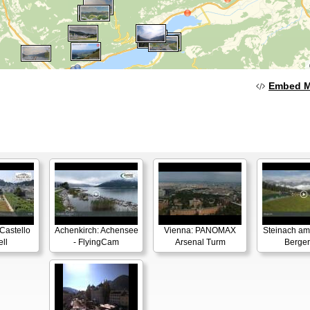
Embed 
Castello
Achenkirch: Achensee
Vienna: PANOMAX
Steinach am
ll
- FlyingCam
Arsenal Turm
Berge