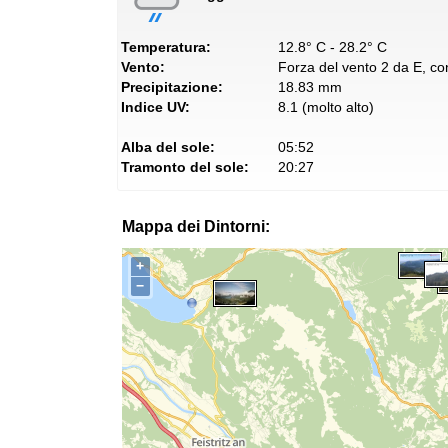
Temperatura:
12.8° C - 28.2° C
Vento:
Forza del vento 2 da E, con
Precipitazione:
18.83 mm
Indice UV:
8.1 (molto alto)
Alba del sole:
05:52
Tramonto del sole:
20:27
Mappa dei Dintorni:
+
−