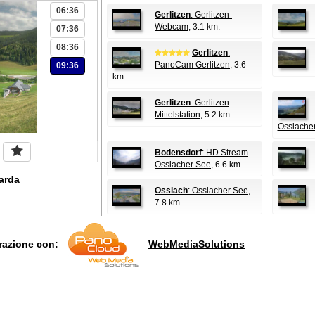
06:36
Gerlitzen
: Gerlitzen-
Webcam
, 3.1 km.
07:36
08:36
Gerlitzen
:
PanoCam Gerlitzen
, 3.6
09:36
km.
Gerlitzen
: Gerlitzen
Mittelstation
, 5.2 km.
Ossiache
Bodensdorf
: HD Stream
Ossiacher See
, 6.6 km.
arda
Ossiach
: Ossiacher See
,
7.8 km.
orazione con:
WebMediaSolutions