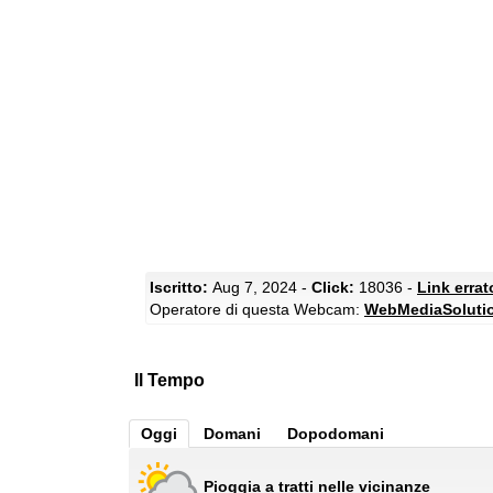
Iscritto:
Aug 7, 2024 -
Click:
18036 -
Link erra
Operatore di questa Webcam:
WebMediaSoluti
Il Tempo
Oggi
Domani
Dopodomani
Pioggia a tratti nelle vicinanze