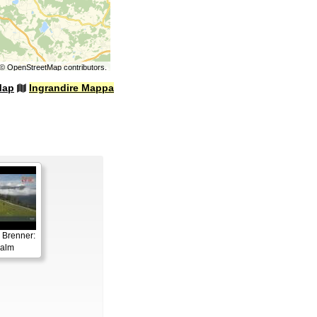
©
OpenStreetMap
contributors.
Map
Ingrandire Mappa
 Brenner:
ralm