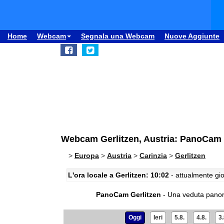
Home
Webcam
Segnala una Webcam
Nuove Aggiunte
Webcam Gerlitzen, Austria: PanoCam 
>
Europa
>
Austria
>
Carinzia
>
Gerlitzen
L'ora locale a Gerlitzen: 10:02
- attualmente gio
PanoCam Gerlitzen
- Una veduta panor
Oggi
Ieri
5.8.
4.8.
3.