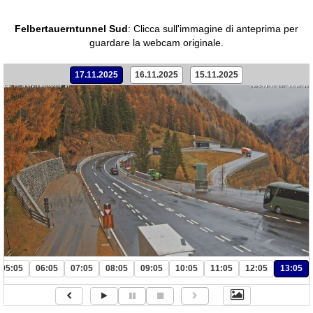
Felbertauerntunnel Sud
:
Clicca sull'immagine di anteprima per
guardare la webcam originale.
17.11.2025
16.11.2025
15.11.2025
05:05
06:05
07:05
08:05
09:05
10:05
11:05
12:05
13:05