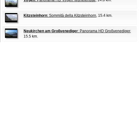
Virgen
: Panorama HD Virgen Würfelehütte
, 14.8 km.
Kitzsteinhorn
: Sommità della Kitzsteinhorn
, 15.4 km.
Neukirchen am Großvenediger
: Panorama HD Großvenediger
,
15.5 km.