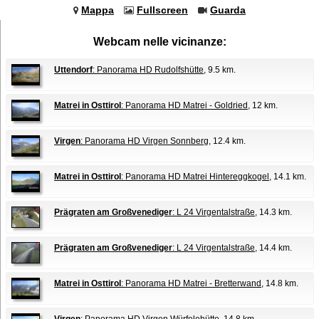
Mappa
Fullscreen
Guarda
Webcam nelle vicinanze:
Uttendorf
: Panorama HD Rudolfshütte
, 9.5 km.
Matrei in Osttirol
: Panorama HD Matrei - Goldried
, 12 km.
Virgen
: Panorama HD Virgen Sonnberg
, 12.4 km.
Matrei in Osttirol
: Panorama HD Matrei Hintereggkogel
, 14.1 km.
Prägraten am Großvenediger
: L 24 Virgentalstraße
, 14.3 km.
Prägraten am Großvenediger
: L 24 Virgentalstraße
, 14.4 km.
Matrei in Osttirol
: Panorama HD Matrei - Bretterwand
, 14.8 km.