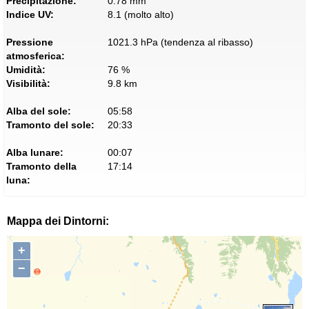
Precipitazione:
0.78 mm
Indice UV:
8.1 (molto alto)
Pressione
1021.3 hPa (tendenza al ribasso)
atmosferica:
Umidità:
76 %
Visibilità:
9.8 km
Alba del sole:
05:58
Tramonto del sole:
20:33
Alba lunare:
00:07
Tramonto della
17:14
luna:
Mappa dei Dintorni:
+
−