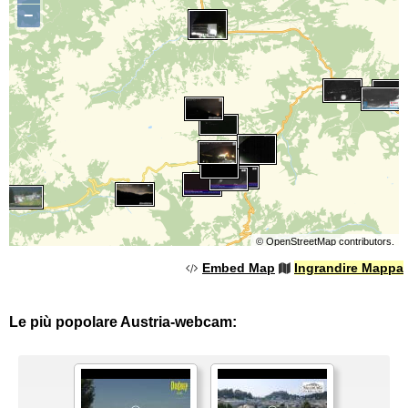
−
©
OpenStreetMap
contributors.
Embed Map
Ingrandire Mappa
Le più popolare Austria-webcam: