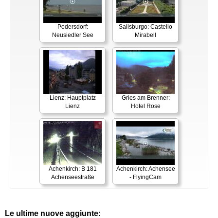
Podersdorf:
Salisburgo: Castello
Neusiedler See
Mirabell
Lienz: Hauptplatz
Gries am Brenner:
Lienz
Hotel Rose
Achenkirch: B 181
Achenkirch: Achensee
Achenseestraße
- FlyingCam
Le ultime nuove aggiunte: