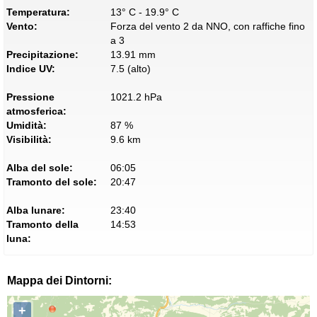
Temperatura:
13° C - 19.9° C
Vento:
Forza del vento 2 da NNO, con raffiche fino
a 3
Precipitazione:
13.91 mm
Indice UV:
7.5 (alto)
Pressione
1021.2 hPa
atmosferica:
Umidità:
87 %
Visibilità:
9.6 km
Alba del sole:
06:05
Tramonto del sole:
20:47
Alba lunare:
23:40
Tramonto della
14:53
luna:
Mappa dei Dintorni:
+