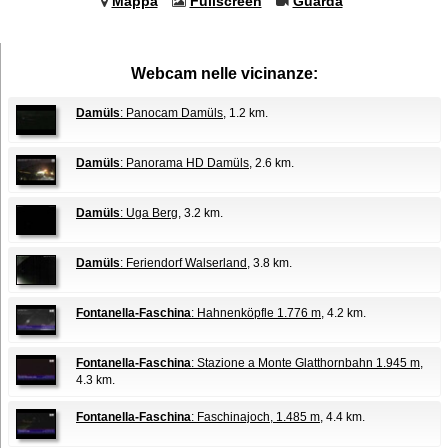
Mappa
Fullscreen
Guarda
Webcam nelle vicinanze:
Damüls
: Panocam Damüls
, 1.2 km.
Damüls
: Panorama HD Damüls
, 2.6 km.
Damüls
: Uga Berg
, 3.2 km.
Damüls
: Feriendorf Walserland
, 3.8 km.
Fontanella-Faschina
: Hahnenköpfle 1.776 m
, 4.2 km.
Fontanella-Faschina
: Stazione a Monte Glatthornbahn 1.945 m
,
4.3 km.
Fontanella-Faschina
: Faschinajoch, 1.485 m
, 4.4 km.