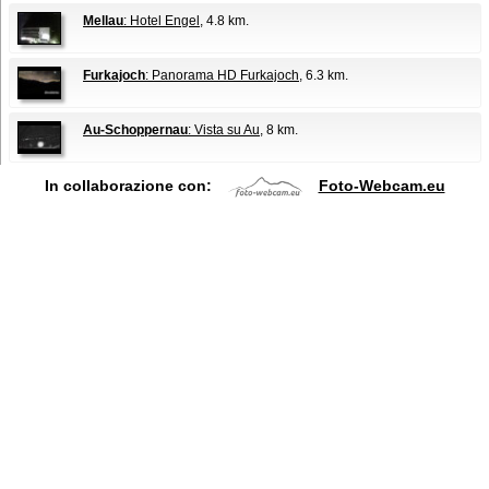
Mellau
: Hotel Engel
, 4.8 km.
Furkajoch
: Panorama HD Furkajoch
, 6.3 km.
Au-Schoppernau
: Vista su Au
, 8 km.
In collaborazione con:
Foto-Webcam.eu