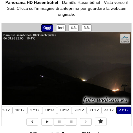
Panorama HD Hasenbühel
- Damüls Hasenbühel - Vista verso il
Sud.
Clicca sull'immagine di anteprima per guardare la webcam
originale.
Oggi
Ieri
4.8.
3.8.
15:12
16:12
17:12
18:12
19:12
20:12
21:12
22:12
23:12