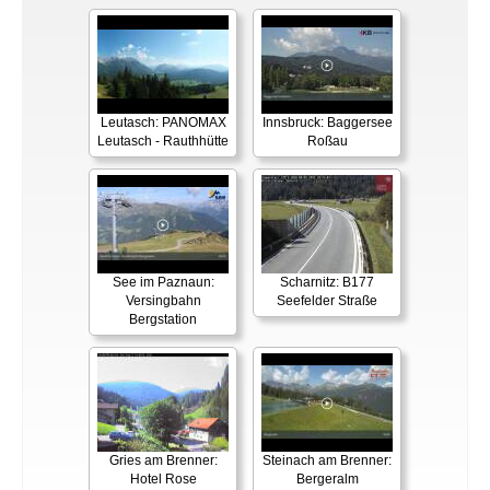
Leutasch: PANOMAX
Innsbruck: Baggersee
Leutasch - Rauthhütte
Roßau
See im Paznaun:
Scharnitz: B177
Versingbahn
Seefelder Straße
Bergstation
Gries am Brenner:
Steinach am Brenner:
Hotel Rose
Bergeralm