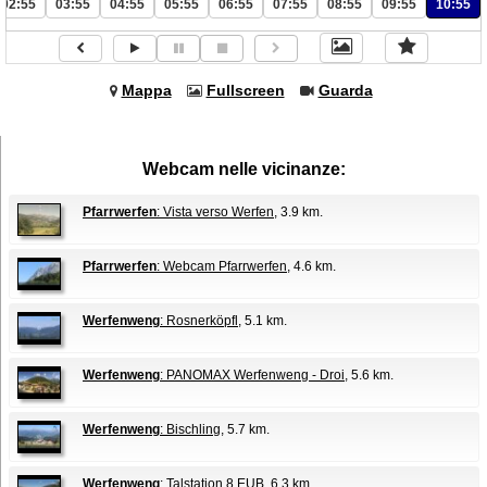
02:55
03:55
04:55
05:55
06:55
07:55
08:55
09:55
10:55
Mappa
Fullscreen
Guarda
Webcam nelle vicinanze:
Pfarrwerfen
: Vista verso Werfen
, 3.9 km.
Pfarrwerfen
: Webcam Pfarrwerfen
, 4.6 km.
Werfenweng
: Rosnerköpfl
, 5.1 km.
Werfenweng
: PANOMAX Werfenweng - Droi
, 5.6 km.
Werfenweng
: Bischling
, 5.7 km.
Werfenweng
: Talstation 8 EUB
, 6.3 km.