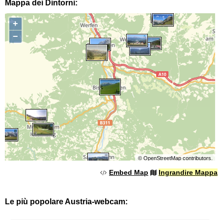
Mappa dei Dintorni:
+
−
©
OpenStreetMap
contributors.
Embed Map
Ingrandire Mappa
Le più popolare Austria-webcam: