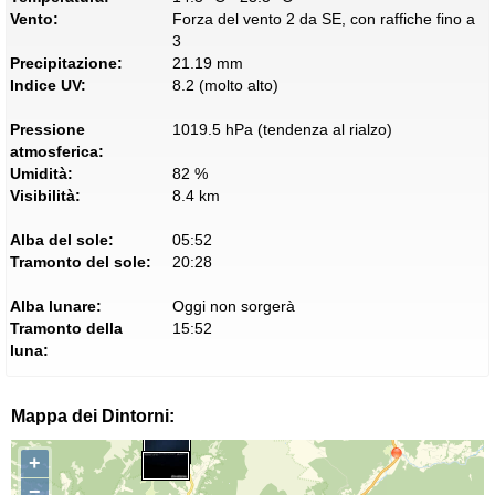
Vento:
Forza del vento 2 da SE, con raffiche fino a
3
Precipitazione:
21.19 mm
Indice UV:
8.2 (molto alto)
Pressione
1019.5 hPa (tendenza al rialzo)
atmosferica:
Umidità:
82 %
Visibilità:
8.4 km
Alba del sole:
05:52
Tramonto del sole:
20:28
Alba lunare:
Oggi non sorgerà
Tramonto della
15:52
luna:
Mappa dei Dintorni:
+
−