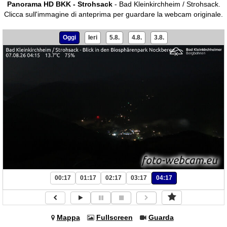
Panorama HD BKK - Strohsack
- Bad Kleinkirchheim / Strohsack.
Clicca sull'immagine di anteprima per guardare la webcam originale.
Oggi
Ieri
5.8.
4.8.
3.8.
00:17
01:17
02:17
03:17
04:17
Mappa
Fullscreen
Guarda