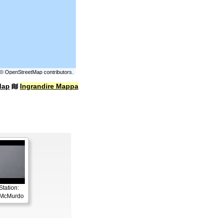
©
OpenStreetMap
contributors.
Map
Ingrandire Mappa
tation:
a McMurdo