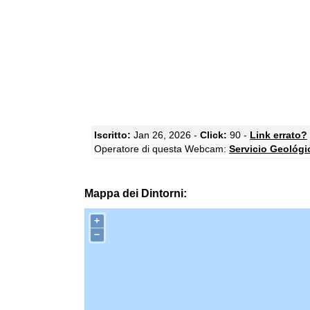
Iscritto:
Jan 26, 2026 -
Click:
90 -
Link errato?
Operatore di questa Webcam:
Servicio Geológi
Mappa dei Dintorni:
+
−