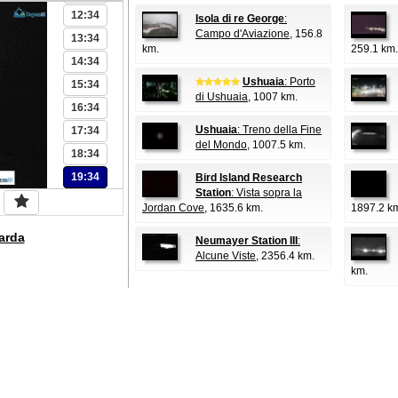
12:34
Isola di re George
:
Campo d'Aviazione
, 156.8
13:34
km.
259.1 km.
14:34
Ushuaia
: Porto
15:34
di Ushuaia
, 1007 km.
16:34
Ushuaia
: Treno della Fine
17:34
del Mondo
, 1007.5 km.
18:34
19:34
Bird Island Research
Station
: Vista sopra la
Jordan Cove
, 1635.6 km.
1897.2 k
arda
Neumayer Station III
:
Alcune Viste
, 2356.4 km.
km.