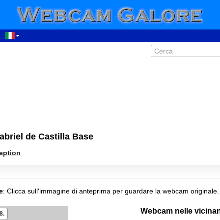
briel de Castilla Base
eption
07:34
08:34
09:34
e
:
Clicca sull'immagine di anteprima per guardare la webcam originale.
10:34
Webcam nelle vicina
8.
11:34