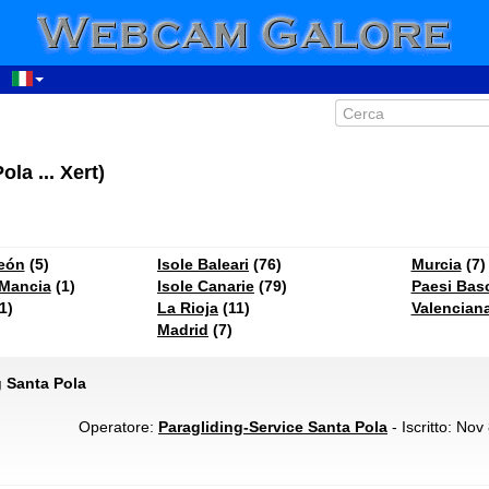
la ... Xert)
León
(5)
Isole Baleari
(76)
Murcia
(7)
 Mancia
(1)
Isole Canarie
(79)
Paesi Bas
1)
La Rioja
(11)
Valencian
Madrid
(7)
g Santa Pola
Operatore:
Paragliding-Service Santa Pola
- Iscritto: Nov