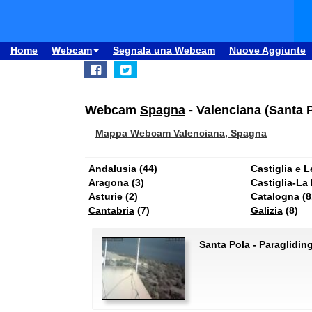
Home
Webcam
Segnala una Webcam
Nuove Aggiunte
Webcam
Spagna
- Valenciana (Santa Po
Mappa Webcam Valenciana, Spagna
Andalusia
(44)
Castiglia e 
Aragona
(3)
Castiglia-La
Asturie
(2)
Catalogna
(8
Cantabria
(7)
Galizia
(8)
Santa Pola - Paraglidin