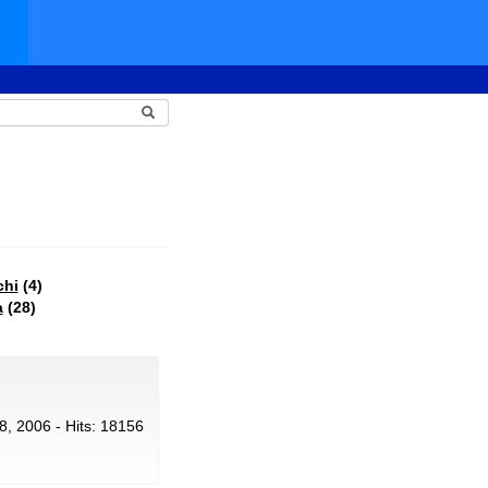
chi
(4)
a
(28)
 8, 2006 - Hits: 18156