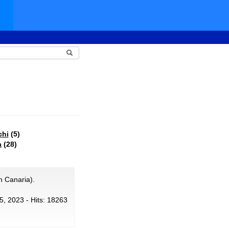
chi
(5)
a
(28)
n Canaria).
l 5, 2023 - Hits: 18263