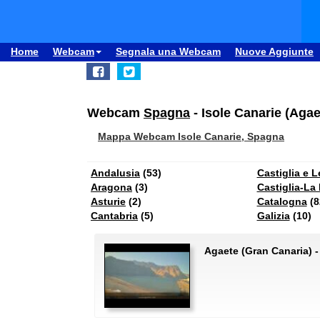
Home
Webcam
Segnala una Webcam
Nuove Aggiunte
Webcam
Spagna
- Isole Canarie (Agae
Mappa Webcam Isole Canarie, Spagna
Andalusia
(53)
Castiglia e 
Aragona
(3)
Castiglia-La
Asturie
(2)
Catalogna
(8
Cantabria
(5)
Galizia
(10)
Agaete (Gran Canaria) 