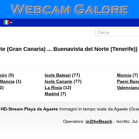
te (Gran Canaria) ... Buenavista del Norte (Tenerife))
León
(5)
Isole Baleari
(77)
Murcia
(7)
 Mancia
(1)
Isole Canarie
(77)
Paesi Bas
2)
La Rioja
(12)
Valencian
Madrid
(7)
- HD-Stream Playa de Agaete
Immagini in tempo reale da Agaete (Gra
Operatore:
in2theBeach
- Iscritto: Ju