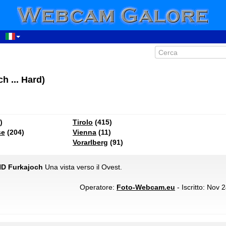
h ... Hard)
)
Tirolo
(415)
se
(204)
Vienna
(11)
Vorarlberg
(91)
HD Furkajoch
Una vista verso il Ovest.
Operatore:
Foto-Webcam.eu
- Iscritto: Nov 