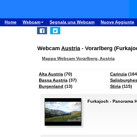
Home
Webcam
Segnala una Webcam
Nuove Aggiunte
Webcam
Austria
- Vorarlberg (Furkajoc
Mappa Webcam Vorarlberg, Austria
Alta Austria
(70)
Carinzia
(164
Bassa Austria
(37)
Salisburghe
Burgenland
(13)
Stiria
(115)
Furkajoch - Panorama 